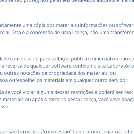
te site são protegidos pelas leis de direitos autorais e marca
riamente uma cópia dos materiais (informações ou software)
cial. Esta é a concessão de uma licença, não uma transferênci
dade comercial ou para exibição pública (comercial ou não co
a reversa de qualquer software contido no site Laboratório 
ou outras notações de propriedade dos materiais; ou
soa ou ‘espelhe’ os materiais em qualquer outro servidor.
a se você violar alguma dessas restrições e poderá ser resc
 materiais ou após o término desta licença, você deve apag
sso.
viar são fornecidos ‘como estão’. Laboratório Liviar não ofer