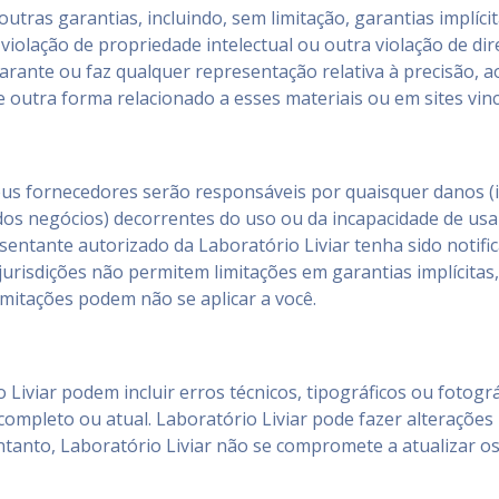
outras garantias, incluindo, sem limitação, garantias implíci
iolação de propriedade intelectual ou outra violação de dire
arante ou faz qualquer representação relativa à precisão, aos
 outra forma relacionado a esses materiais ou em sites vincu
s fornecedores serão responsáveis ​​por quaisquer danos (i
dos negócios) decorrentes do uso ou da incapacidade de usar
ntante autorizado da Laboratório Liviar tenha sido notifi
jurisdições não permitem limitações em garantias implícitas
imitações podem não se aplicar a você.
o Liviar podem incluir erros técnicos, tipográficos ou fotogr
 completo ou atual. Laboratório Liviar pode fazer alterações
anto, Laboratório Liviar não se compromete a atualizar os